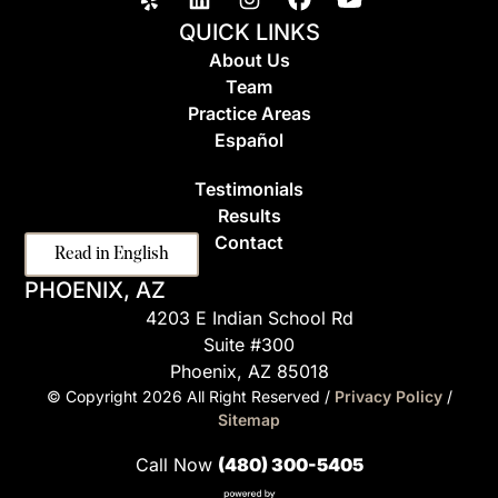
QUICK LINKS
About Us
Team
Practice Areas
Espa
ñ
ol
Testimonials
Results
Contact
Read in English
PHOENIX, AZ
4203 E Indian School Rd
Suite #300
Phoenix, AZ 85018
© Copyright
2026
All Right Reserved /
Privacy Policy
/
Sitemap
Call Now
(480) 300-5405