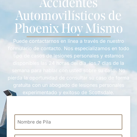
Accidentes
Automovilísticos de
Phoenix Hoy Mismo
Puede contactarnos en línea a través de nuestro
formulario de contacto. Nos especializamos en todo
tipo de casos de lesiones personales y estamos
disponibles las 24 horas del día, los 7 días de la
semana para hablar con usted sobre su caso. No
pierda la oportunidad de consultar su caso de forma
gratuita con un abogado de lesiones personales
experimentado y exitoso de Scottsdale.